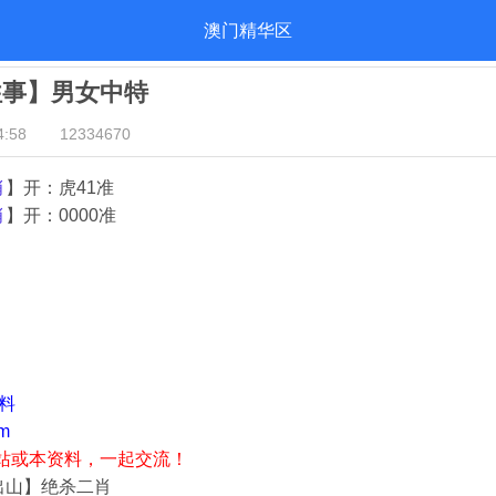
澳门精华区
往事】男女中特
:58
12334670
肖
】开：虎41准
肖
】开：0000准
资料
m
站或本资料，一起交流！
出山】绝杀二肖