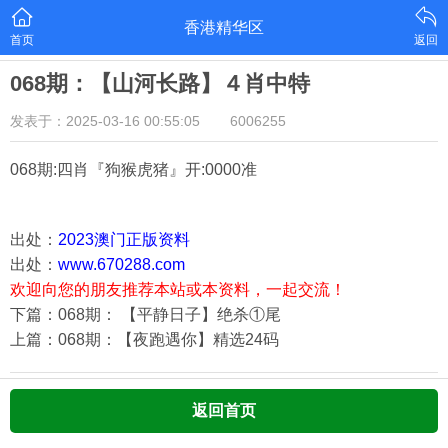
香港精华区
首页
返回
068期：【山河长路】４肖中特
发表于：2025-03-16 00:55:05
6006255
068期:四肖『狗猴虎猪
』开:0000准
出处：
2023澳门正版资料
出处：
www.670288.com
欢迎向您的朋友推荐本站或本资料，一起交流！
下篇：068期： 【平静日子】绝杀①尾
上篇：068期：【夜跑遇你】精选24码
返回首页