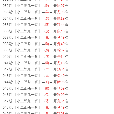
032期:【小二郎杀一肖】→
狗
← 开
鼠07
准
033期:【小二郎杀一肖】→
羊
← 开
龙03
准
034期:【小二郎杀一肖】→
鸡
← 开
鼠19
准
035期:【小二郎杀一肖】→
猪
← 开
猪44
错
036期:【小二郎杀一肖】→
虎
← 开
鼠43
准
037期:【小二郎杀一肖】→
鼠
← 开
马49
准
038期:【小二郎杀一肖】→
狗
← 开
兔40
准
039期:【小二郎杀一肖】→
鸡
← 开
蛇02
准
040期:【小二郎杀一肖】→
虎
← 开
牛18
准
041期:【小二郎杀一肖】→
狗
← 开
龙15
准
042期:【小二郎杀一肖】→
羊
← 开
鸡34
准
043期:【小二郎杀一肖】→
鼠
← 开
兔40
准
044期:【小二郎杀一肖】→
鸡
← 开
猪08
准
045期:【小二郎杀一肖】→
蛇
← 开
狗09
准
046期:【小二郎杀一肖】→
兔
← 开
狗09
准
047期:【小二郎杀一肖】→
猪
← 开
兔04
准
048期:【小二郎杀一肖】→
鼠
← 开
马49
准
049期:【小二郎杀一肖】→
羊
← 开
猪08
准