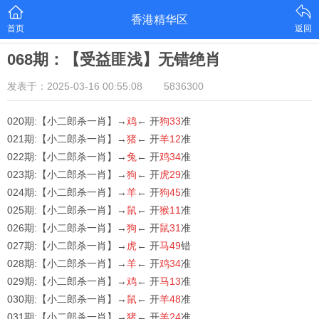
香港精华区
首页
返回
068期：【受益匪浅】无错绝肖
发表于：2025-03-16 00:55:08
5836300
020期:【小二郎杀一肖】→
鸡
← 开
狗33
准
021期:【小二郎杀一肖】→
猪
← 开
羊12
准
022期:【小二郎杀一肖】→
兔
← 开
鸡34
准
023期:【小二郎杀一肖】→
狗
← 开
虎29
准
024期:【小二郎杀一肖】→
羊
← 开
狗45
准
025期:【小二郎杀一肖】→
鼠
← 开
猴11
准
026期:【小二郎杀一肖】→
狗
← 开
鼠31
准
027期:【小二郎杀一肖】→
虎
← 开
马49
错
028期:【小二郎杀一肖】→
羊
← 开
鸡34
准
029期:【小二郎杀一肖】→
鸡
← 开
马13
准
030期:【小二郎杀一肖】→
鼠
← 开
羊48
准
031期:【小二郎杀一肖】→
猪
← 开
羊24
准