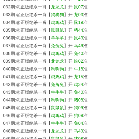
032期:㊣正版绝杀一肖【
龙龙龙
】开
鼠07
准
033期:㊣正版绝杀一肖【
狗狗狗
】开
龙03
准
034期:㊣正版绝杀一肖【
鸡鸡鸡
】开
鼠19
准
035期:㊣正版绝杀一肖【
鼠鼠鼠
】开
猪44
准
036期:㊣正版绝杀一肖【
羊羊羊
】开
鼠43
准
037期:㊣正版绝杀一肖【
兔兔兔
】开
马49
准
038期:㊣正版绝杀一肖【
鸡鸡鸡
】开
兔40
准
039期:㊣正版绝杀一肖【
龙龙龙
】开
蛇02
准
040期:㊣正版绝杀一肖【
狗狗狗
】开
牛18
准
041期:㊣正版绝杀一肖【
鸡鸡鸡
】开
龙15
准
042期:㊣正版绝杀一肖【
兔兔兔
】开
鸡34
准
043期:㊣正版绝杀一肖【
牛牛牛
】开
兔40
准
044期:㊣正版绝杀一肖【
狗狗狗
】开
猪08
准
045期:㊣正版绝杀一肖【
鼠鼠鼠
】开
狗09
准
046期:㊣正版绝杀一肖【
鸡鸡鸡
】开
狗09
准
047期:㊣正版绝杀一肖【
牛牛牛
】开
兔04
准
048期:㊣正版绝杀一肖【
龙龙龙
】开
马49
准
049期:㊣正版绝杀一肖【
鼠鼠鼠
】开
猪08
准