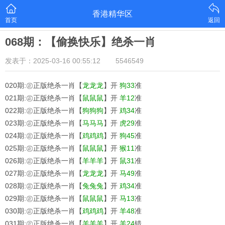
香港精华区
首页
返回
068期：【偷换快乐】绝杀一肖
发表于：2025-03-16 00:55:12
5546549
020期:㊣正版绝杀一肖【
龙龙龙
】开
狗33
准
021期:㊣正版绝杀一肖【
鼠鼠鼠
】开
羊12
准
022期:㊣正版绝杀一肖【
狗狗狗
】开
鸡34
准
023期:㊣正版绝杀一肖【
马马马
】开
虎29
准
024期:㊣正版绝杀一肖【
鸡鸡鸡
】开
狗45
准
025期:㊣正版绝杀一肖【
鼠鼠鼠
】开
猴11
准
026期:㊣正版绝杀一肖【
羊羊羊
】开
鼠31
准
027期:㊣正版绝杀一肖【
龙龙龙
】开
马49
准
028期:㊣正版绝杀一肖【
兔兔兔
】开
鸡34
准
029期:㊣正版绝杀一肖【
鼠鼠鼠
】开
马13
准
030期:㊣正版绝杀一肖
【
鸡鸡鸡
】开
羊48
准
031期:㊣正版绝杀一肖【
羊羊羊
】开
羊24
错