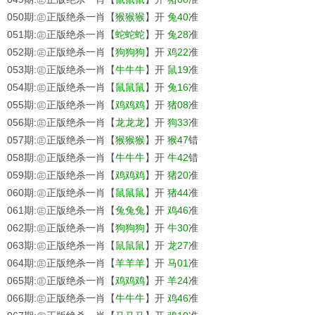
050期:㊣正版绝杀一肖【
猴猴猴
】开
兔40
准
051期:㊣正版绝杀一肖【
蛇蛇蛇
】开
兔28
准
052期:㊣正版绝杀一肖【
狗狗狗
】开
鸡22
准
053期:㊣正版绝杀一肖【
牛牛牛
】开
鼠19
准
054期:㊣正版绝杀一肖【
鼠鼠鼠
】开
兔16
准
055期:㊣正版绝杀一肖【
鸡鸡鸡
】开
猪08
准
056期:㊣正版绝杀一肖【
龙龙龙
】开
狗33
准
057期:㊣正版绝杀一肖【
猴猴猴
】开
猴47
错
058期:㊣正版绝杀一肖【
牛牛牛
】开
牛42
错
059期:㊣正版绝杀一肖【
鸡鸡鸡
】开
猪20
准
060期:㊣正版绝杀一肖【
鼠鼠鼠
】开
猪44
准
061期:㊣正版绝杀一肖【
兔兔兔
】开
鸡46
准
062期:㊣正版绝杀一肖【
狗狗狗
】开
牛30
准
063期:㊣正版绝杀一肖【
鼠鼠鼠
】开
龙27
准
064期:㊣正版绝杀一肖【
羊羊羊
】开
马01
准
065期:㊣正版绝杀一肖【
鸡鸡鸡
】开
羊24
准
066期:㊣正版绝杀一肖【
牛牛牛
】开
鸡46
准