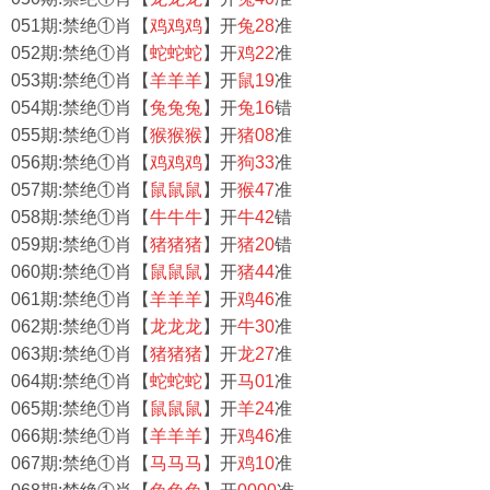
051期:禁绝①肖【
鸡鸡鸡
】开
兔28
准
052期:禁绝①肖【
蛇蛇蛇
】开
鸡22
准
053期:禁绝①肖【
羊羊羊
】开
鼠19
准
054期:禁绝①肖【
兔兔兔
】开
兔16
错
055期:禁绝①肖【
猴猴猴
】开
猪08
准
056期:禁绝①肖【
鸡鸡鸡
】开
狗33
准
057期:禁绝①肖【
鼠鼠鼠
】开
猴47
准
058期:禁绝①肖【
牛牛牛
】开
牛42
错
059期:禁绝①肖【
猪猪猪
】开
猪20
错
060期:禁绝①肖【
鼠鼠鼠
】开
猪44
准
061期:禁绝①肖【
羊羊羊
】开
鸡46
准
062期:禁绝①肖【
龙龙龙
】开
牛30
准
063期:禁绝①肖【
猪猪猪
】开
龙27
准
064期:禁绝①肖【
蛇蛇蛇
】开
马01
准
065期:禁绝①肖【
鼠鼠鼠
】开
羊24
准
066期:禁绝①肖【
羊羊羊
】开
鸡46
准
067期:禁绝①肖【
马马马
】开
鸡10
准