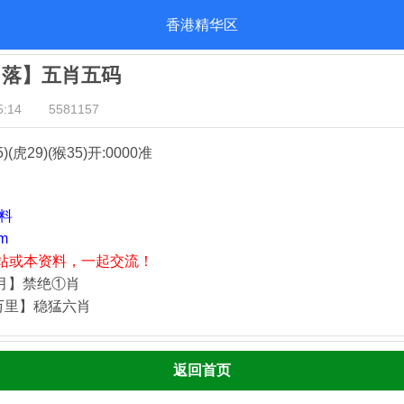
香港精华区
日落】五肖五码
:14
5581157
5)(虎29)(猴35)
开:0000准
资料
m
站或本资料，一起交流！
四月】禁绝①肖
万里】稳猛六肖
返回首页