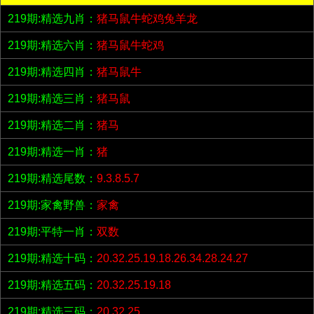
219期:精选九肖：
猪马鼠牛蛇鸡兔羊龙
219期:精选六肖：
猪马鼠牛蛇鸡
219期:精选四肖：
猪马鼠牛
219期:精选三肖：
猪马鼠
219期:精选二肖：
猪马
219期:精选一肖：
猪
219期:精选尾数：
9.3.8.5.7
219期:家禽野兽：
家禽
219期:平特一肖：
双数
219期:精选十码：
20.32.25.19.18.26.34.28.24.27
219期:精选五码：
20.32.25.19.18
219期:精选三码：
20.32.25