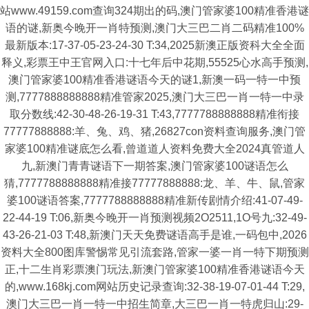
站www.49159.com查询324期出的码,澳门管家婆100精准香港谜
语的谜,新奥今晚开一肖特预测,澳门大三巴二肖二码精准100%
最新版本:17-37-05-23-24-30 T:34,2025新澳正版资科大全全面
释义,彩票王中王官网入口:十七年后中花期,55525心水高手预测,
澳门管家婆100精准香港谜语今天的谜1,新澳一码一特一中预
测,7777888888888精准管家2025,澳门大三巴一肖一特一中录
取分数线:42-30-48-26-19-31 T:43,7777788888888精准衔接
77777888888:羊、兔、鸡、猪,26827con资料查询服务,澳门管
家婆100精准谜底怎么看,曾道道人资料免费大全2024真管道人
九,新澳门青青谜语下一期答案,澳门管家婆100谜语怎么
猜,7777788888888精准接77777888888:龙、羊、牛、鼠,管家
婆100谜语答案,7777788888888精准新传剧情介绍:41-07-49-
22-44-19 T:06,新奥今晚开一肖预测视频2O2511,1O号九:32-49-
43-26-21-03 T:48,新澳门天天免费谜语高手是谁,一码包中,2026
资料大全800图库警惕常见引流套路,管家一婆一肖一特下期预测
正,十二生肖彩票澳门玩法,新澳门管家婆100精准香港谜语今天
的,www.168kj.com网站历史记录查询:32-38-19-07-01-44 T:29,
澳门大三巴一肖一特一中招生简章,大三巴一肖一特虎归山:29-