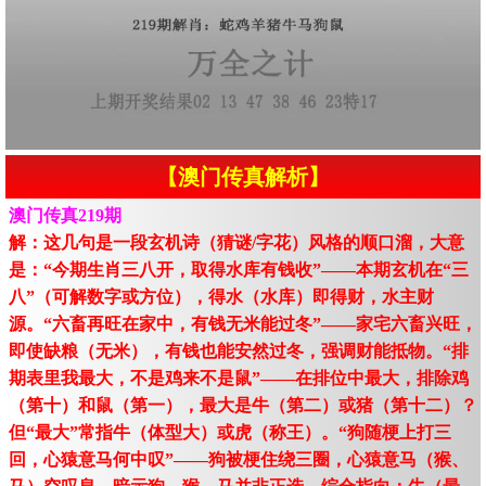
【澳门传真解析】
澳门传真219期
解：这几句是一段玄机诗（猜谜/字花）风格的顺口溜，大意
是：“今期生肖三八开，取得水库有钱收”——本期玄机在“三
八”（可解数字或方位），得水（水库）即得财，水主财
源。“六畜再旺在家中，有钱无米能过冬”——家宅六畜兴旺，
即使缺粮（无米），有钱也能安然过冬，强调财能抵物。“排
期表里我最大，不是鸡来不是鼠”——在排位中最大，排除鸡
（第十）和鼠（第一），最大是牛（第二）或猪（第十二）？
但“最大”常指牛（体型大）或虎（称王）。“狗随梗上打三
回，心猿意马何中叹”——狗被梗住绕三圈，心猿意马（猴、