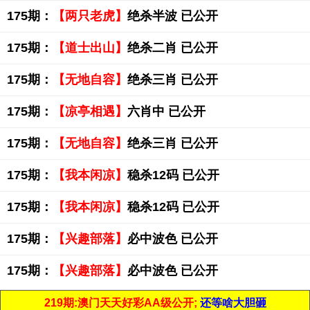
175期：
【两只老虎】
绝杀半波 已公开
175期：
【道士出山】
绝杀二肖 已公开
175期：
【无地自容】
绝杀三肖 已公开
175期：
【凉亭相遇】
六肖中 已公开
175期：
【无地自容】
绝杀三肖 已公开
175期：
【我本闲凉】
稳杀12码 已公开
175期：
【我本闲凉】
稳杀12码 已公开
175期：
【兴趣部落】
必中波色 已公开
175期：
【兴趣部落】
必中波色 已公开
219期:澳门天天好彩AA级公开;
还等啥大胆砸