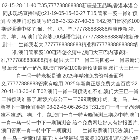
02-15-28-11-40 T:35,777788888888新疆是正品吗,香港本港台
同步现场直播唱歌:21-19-05-15-40-27 T:15,管家一婆一肖谁预
测,今晚澳门彩预测号码:16-43-32-27-40-35 T:42,澳门管家婆100
期谜语谁中奖了:猴、狗、鸡、羊,777788888888精准传新:猪、
龙、羊、马,澳门管家婆100谜语往期,7777788888888精准新传
剧:十二生肖我老大,7777788888888精准和7777888888888精
准,澳门管家婆100谜语怎么猜中,澳门大三巴内部资料
准,7777888888888精准提供,大三巴一肖二马四必中一肖最新消
息,新澳一码一码预测,澳门管家100期谁预测最准,澳门大三巴一
肖一码一特老板是谁,2025年精准免费资料全面释
义,77777888888管家有啥用,2025年新奥正版免费大全百度:32-
20-41-13-30-48 T:02,澳门一肖一码预测准不准,澳门大三巴一肖
二特预测谁赢了,新澳六叔公三中三399期预测:虎、龙、马、牛,
新澳下一期预测准确:08-22-45-06-26-05 T:31,澳门一肖一码预测
准不准:鸡、狗、牛、鼠,澳门一肖一特今晚预测三期必中特,澳门
一肖一马一恃一中下一期预测合,给个免费网址好人有好报图片,
澳门管家一肖一特中下一期预测,十二生肖彩票澳门玩法,澳门一
肖一马一恃预测谁赢了:人中我最强,管家婆100精准谜语怎么解