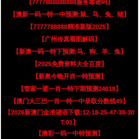
【7777888888888服务靠谱吗】
【澳新一码一特一中预测:鼠、马、兔、猪】
【7777788888精准新版2025】
【广州传真看图解码】
【新澳一码一特下预测:马、狗、羊、兔】
【2025免费资料大全百度】
【新奥今晚开肖一特预测】
【管家一婆一肖一特下期预测24618】
【澳门大三巴一肖一特一中录取分数线49】
【2026新澳门金准谜语下载:12-18-25-47-38-30
T:01】
【澳彩一码一中特预测】