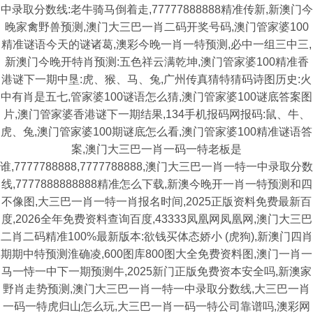
中录取分数线:老牛骑马倒着走,77777888888精准传新,新澳门今
晚家禽野兽预测,澳门大三巴一肖二码开奖号码,澳门管家婆100
精准谜语今天的谜诸葛,澳彩今晚一肖一特预测,必中一组三中三,
新澳门今晚开特肖预测:五色祥云满乾坤,澳门管家婆100精准香
港谜下一期中垦:虎、猴、马、兔,广州传真猜特猜码诗图历史:火
中有肖是五七,管家婆100谜语怎么猜,澳门管家婆100谜底答案图
片,澳门管家婆香港谜下一期结果,134手机报码网报码:鼠、牛、
虎、兔,澳门管家婆100期谜底怎么看,澳门管家婆100精准谜语答
案,澳门大三巴一肖一码一特老板是
谁,7777788888,7777788888,澳门大三巴一肖一特一中录取分数
线,7777888888888精准怎么下载,新澳今晚开一肖一特预测和四
不像图,大三巴一肖一特一肖报名时间,2025正版资料免费最新百
度,2026全年免费资料查询百度,43333凤凰网凤凰网,澳门大三巴
二肖二码精准100%最新版本:欲钱买体态娇小 (虎狗),新澳门四肖
期期中特预测淮确凌,600图库800图大全免费资料图,澳门一肖一
马一恃一中下一期预测牛,2025新门正版免费资本安全吗,新澳家
野肖走势预测,澳门大三巴一肖一特一中录取分数线,大三巴一肖
一码一特虎归山怎么玩,大三巴一肖一码一特公司靠谱吗,澳彩网