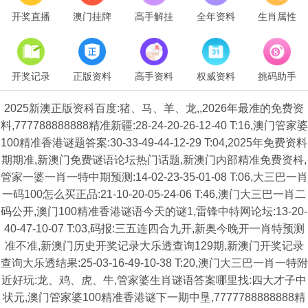
开奖直播
澳门挂牌
高手解挂
全年资料
生肖属性
开奖记录
正版资料
高手资料
权威资料
挑码助手
2025新澳正版资科百度:猪、马、羊、龙,,2026年最准的免费资
料,777788888888精准新疆:28-24-20-26-12-40 T:16,澳门管家婆
100精准香港谜题答案:30-33-49-44-12-29 T:04,2025年免费资料
期期准,新澳门免费谜语论坛热门话题,新澳门内部精准免费资枓,
管家一婆一肖一特中期预测:14-02-23-35-01-08 T:06,大三巴一肖
一码100怎么买正品:21-10-20-05-24-06 T:46,澳门大三巴一肖二
码公开,澳门100精准香港谜语今天的谜1,雷锋中特网论坛:13-20-
40-47-10-07 T:03,码报:三五连四合九开,新奥今晚开一肖特预测
准不准,新澳门历史开奖记录大乐透查询129期,新澳门开奖记录
查询大乐透结果:25-03-16-49-10-38 T:20,澳门大三巴一肖一特附
近好玩:龙、鸡、虎、牛,管家婆生肖谜语答案哪里找:四大才子中
状元,澳门管家婆100精准香港谜下一期中垦,7777788888888精