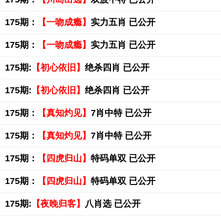
175期：
【一吻成瘾】
实力五肖 已公开
175期：
【一吻成瘾】
实力五肖 已公开
175期:
【初心依旧】
绝杀四肖 已公开
175期:
【初心依旧】
绝杀四肖 已公开
175期：
【真知灼见】
7肖中特 已公开
175期：
【真知灼见】
7肖中特 已公开
175期：
【四虎归山】
特码单双 已公开
175期：
【四虎归山】
特码单双 已公开
175期:
【夜晚归客】
八肖选 已公开